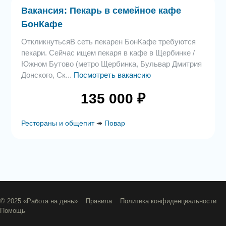
Вакансия: Пекарь в семейное кафе
БонКафе
ОткликнутьсяВ сеть пекарен БонКафе требуются
пекари. Сейчас ищем пекаря в кафе в Щербинке /
Южном Бутово (метро Щербинка, Бульвар Дмитрия
Донского, Ск...
Посмотреть вакансию
135 000 ₽
Рестораны и общепит
↠
Повар
© 2025 «Работа на день» Правила Политика конфиденциальности
Помощь