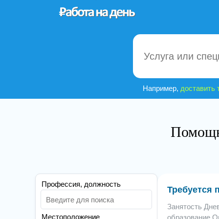
Например,
доставить 
Помощн
Профессия, должность
Требуется 
Занятость Дне
Местоположение
образование О