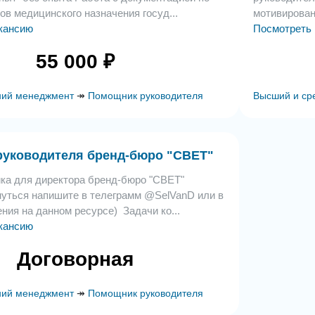
ов медицинского назначения госуд...
мотивированн
кансию
Посмотреть
55 000 ₽
ний менеджмент
↠
Помощник руководителя
Высший и ср
уководителя бренд-бюро "СВЕТ"
а для директора бренд-бюро "СВЕТ"
нуться напишите в телеграмм @SelVanD или в
ния на данном ресурсе) Задачи ко...
кансию
Договорная
ний менеджмент
↠
Помощник руководителя