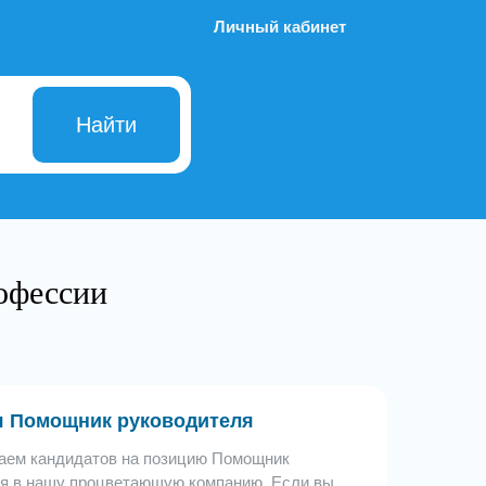
Личный кабинет
Найти
офессии
я Помощник руководителя
аем кандидатов на позицию Помощник
я в нашу процветающую компанию. Если вы